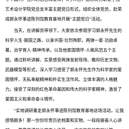
艺术设计学院党总支丰富主题党日形式，组织全体党员，赴荣
成郭永怀事迹陈列馆教育基地开展“主题党日”活动。
当天，在讲解员带领下，大家依次参观学习郭永怀先生的
科学人生·报国之路，以身许国·壮烈殉职，两弹一星·功勋卓
著，治学育人·精神传承，以及他家国情怀·人格风范五个主
题。通过聆听讲解、实景感受两弹发射现场、瞻仰历史文物、
武器模型等形式，深入学习感受了郭永怀先生作为科学家的爱
国情怀、无私奉献精神和朴实生活作风、立体丰满的人格魅
力。接受了深刻的红色革命基因和伟大的科学家精神，激发了
爱国主义和革命奋斗情怀。
“实地调研重走郭永怀事迹陈列馆教育基地这场活动，让我
感悟颇多！那一份份珍贵历史档案和实物、一段段振奋人心讲