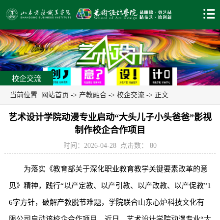
校企交流
当前位置:
网站首页
->
产教融合
->
校企交流
-> 正文
艺术设计学院动漫专业启动“大头儿子小头爸爸”影视
制作校企合作项目
时间：2026-04-28
点击数：
80
为落实《教育部关于深化职业教育教学关键要素改革的意
见》精神，践行“以产定教、以产引教、以产改教、以产促教”1
6字方针，破解产教脱节难题，学院联合山东心炉科技文化有
限公司启动该校企合作项目。近日，艺术设计学院动漫专业“大