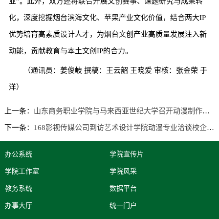
业”。此外，双方还将联合开展文创赛事、课题研究与成果转
化，深度挖掘烟台滨海文化、苹果产业文化价值，结合两大IP
优势培育高素质设计人才，为烟台文创产业高质量发展注入新
动能，贡献教育与本土文创IP的合力。
（通讯员：姜俊岐 撰稿：王云韶 王晓爱 审核：张金荣 于
洋）
上一条：
山东商务职业学院与马来西亚世纪大学召开动漫制作技术专业合作办学交流会
下一条：
168影视传媒公司到访艺术设计学院动漫专业洽谈校企合作
办公系统
学院宣传片
学院工作室
学院风采
教务系统
数据平台
办事大厅
统一门户