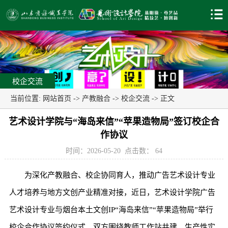
校企交流
当前位置:
网站首页
->
产教融合
->
校企交流
-> 正文
艺术设计学院与“海岛来信”“苹果造物局”签订校企合
作协议
时间：2026-05-20
点击数：
64
为深化产教融合、校企协同育人，推动广告艺术设计专业
人才培养与地方文创产业精准对接，近日，艺术设计学院广告
艺术设计专业与烟台本土文创IP“海岛来信”“苹果造物局”举行
校企合作协议签约仪式。双方围绕教师工作站共建、生产性实